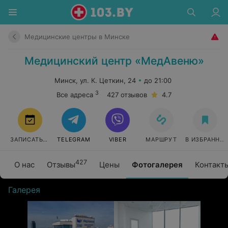
Медицинские центры в Минске
Медицинский центр «МедАвеню»
Минск, ул. К. Цеткин, 24
до 21:00
3
Все адреса
427 отзывов
4.7
ЗАПИСАТЬСЯ
TELEGRAM
VIBER
МАРШРУТ
В ИЗБРАННО
427
О нас
Отзывы
Цены
Фотогалерея
Контакт
Галерея