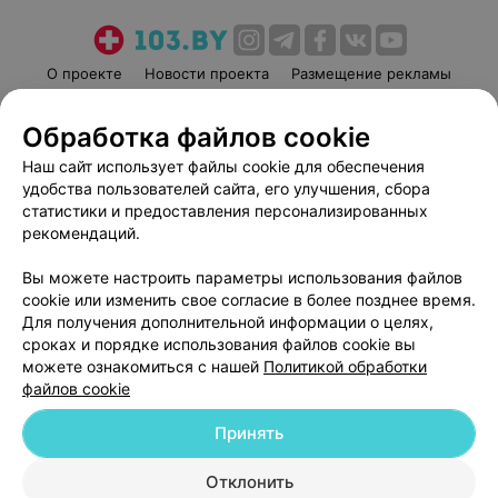
О проекте
Новости проекта
Размещение рекламы
Медицинский маркетинг
Публичный договор
Обработка файлов cookie
Пользовательское соглашение
Способы оплаты
Наш сайт использует файлы cookie для обеспечения
Вакансии
Партнеры
удобства пользователей сайта, его улучшения, сбора
Написать руководителю 103.by
статистики и предоставления персонализированных
Написать в поддержку
рекомендаций.
Персональные настройки cookie
Вы можете настроить параметры использования файлов
Обработка персональных данных
cookie или изменить свое согласие в более позднее время.
Для получения дополнительной информации о целях,
сроках и порядке использования файлов cookie вы
можете ознакомиться с нашей
Политикой обработки
файлов cookie
Принять
© 2026 ООО «Артокс Лаб», УНП 191700409
| 220012, Республика Беларусь,
г. Минск, улица Толбухина, 2, пом. 16 | help@103.by
Отклонить