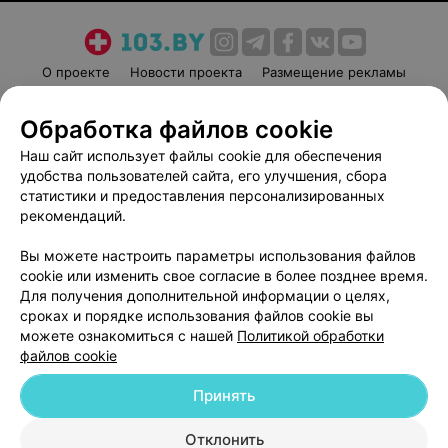
О проекте
Новости проекта
Размещение рекламы
Медицинский маркетинг
Публичный договор
Обработка файлов cookie
Пользовательское соглашение
Способы оплаты
Наш сайт использует файлы cookie для обеспечения
Вакансии
Партнеры
удобства пользователей сайта, его улучшения, сбора
Написать руководителю 103.by
статистики и предоставления персонализированных
Написать в поддержку
рекомендаций.
Персональные настройки cookie
Вы можете настроить параметры использования файлов
Обработка персональных данных
cookie или изменить свое согласие в более позднее время.
Для получения дополнительной информации о целях,
сроках и порядке использования файлов cookie вы
можете ознакомиться с нашей
Политикой обработки
файлов cookie
Принять
© 2026 ООО «Артокс Лаб», УНП 191700409
| 220012, Республика Беларусь,
г. Минск, улица Толбухина, 2, пом. 16 | help@103.by
Отклонить